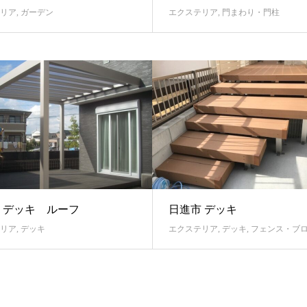
リア
,
ガーデン
エクステリア
,
門まわり・門柱
 デッキ ルーフ
日進市 デッキ
リア
,
デッキ
エクステリア
,
デッキ
,
フェンス・ブ