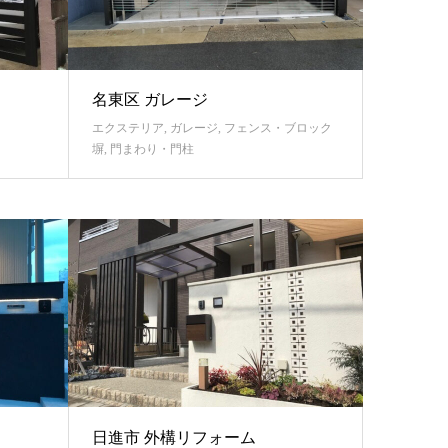
名東区 ガレージ
エクステリア
,
ガレージ
,
フェンス・ブロック
塀
,
門まわり・門柱
日進市 外構リフォーム