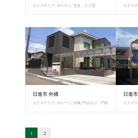
エクステリア
,
ガーデン
,
芝生・人工芝
エクステ
日進市 外構
日進市
エクステリア
,
ガレージ
,
外構
,
門まわり・門柱
エクステ
1
2