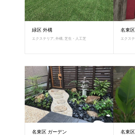
緑区 外構
名東区
エクステリア
,
外構
,
芝生・人工芝
エクステ
名東区 ガーデン
名東区