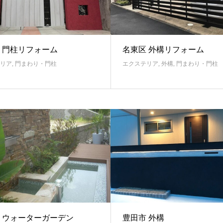
 門柱リフォーム
名東区 外構リフォーム
リア
,
門まわり・門柱
エクステリア
,
外構
,
門まわり・門柱
 ウォーターガーデン
豊田市 外構